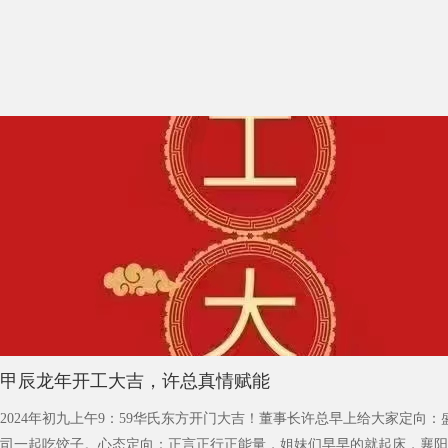
甲辰龙年开工大吉，许总真情赋能
2024年初九上午9：59华氏东方开门大吉！董事长许总早上给大家定向
司一起吃饺子。心态定向：正言正行正能量，姐妹们早早的就起床，襄阳