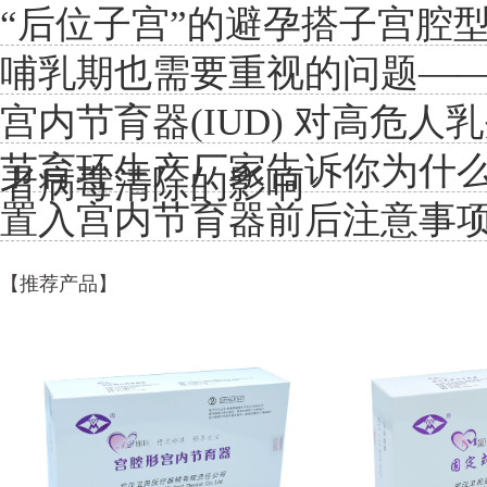
“后位子宫”的避孕搭子宫腔
哺乳期也需要重视的问题—
宫内节育器(IUD) 对高危人乳
节育环生产厂家告诉你为什
者病毒清除的影响
置入宫内节育器前后注意事
【推荐产品】